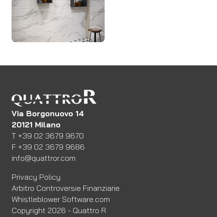
Via Borgonuovo 14
20121 Milano
Telefono
T
+39 02 3679 9670
Fax
F
+39 02 3679 9686
Email:
info@quattror.com
Privacy Policy
Arbitro Controversie Finanziarie
Whistleblower Software.com
Copyright 2026
- Quattro R